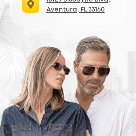
БЕСПЛАТНАЯ КОНСУЛЬТАЦИЯ
Компания
Телефон
+1 (305) 407-2227
Главная
E-mail
Бренды
info@opticgold.com
О нас
Локация: Aventura
Отзывы
18129 Biscayne Blvd,
Aventura, FL 33160
Контакты
Мы в соцсетях
2026 © Optic Gold