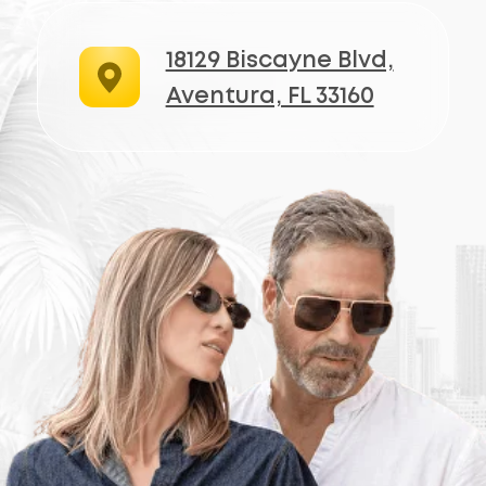
Где роскошь встречается с чёткостью
БЕСПЛАТНАЯ КОНСУЛЬТАЦИЯ
Компания
Телефон
+1 (305) 407-2227
Главная
E-mail
Бренды
info@opticgold.com
О нас
Локация: Aventura
Отзывы
18129 Biscayne Blvd,
Aventura, FL 33160
Контакты
Мы в соцсетях
2026 © Optic Gold