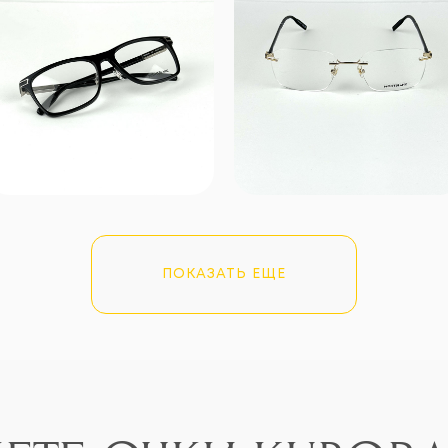
Е ОЧКИ KUBORAUM
ПОКАЗАТЬ ЕЩЕ
ТЕ К НАМ В AVENTU
тобранной коллекцией и оцените уровень премиальн
олучили безупречный выбор люксовых очков и исклю