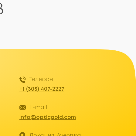
-mail
@opticgold.com
окация: Aventura
9 Biscayne Blvd,
tura, FL 33160