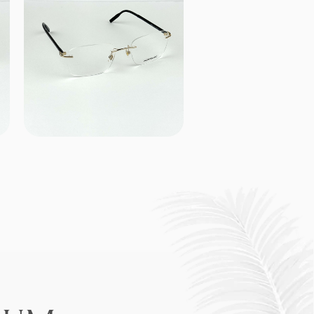
RA
ой оптики. В Optic
чительный сервис