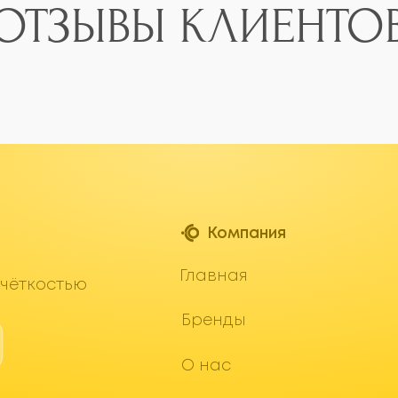
E
Бренды
info
О нас
Л
Отзывы
1812
Контакты
Aven