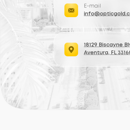
ОТ
Где роскошь встречается с чётк