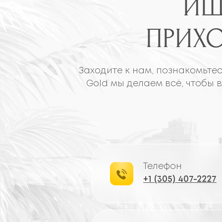
Телефон
+1 (305) 407-2227
E-mail
info@opticgold.com
18129 Biscayne Blvd,
Aventura, FL 33160