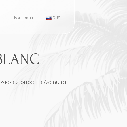
ты
RUS
C
в в Aventura