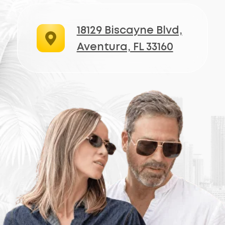
Где роскошь встречается с чёткостью
БЕСПЛАТНАЯ КОНСУЛЬТАЦИЯ
Компания
Телефон
+1 (305) 407-2227
Главная
E-mail
Бренды
info@opticgold.com
О нас
Локация: Aventura
Отзывы
18129 Biscayne Blvd,
Aventura, FL 33160
Контакты